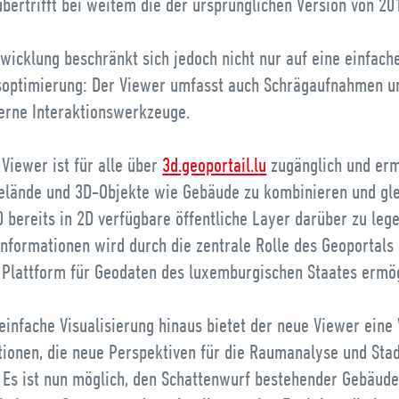
übertrifft bei weitem die der ursprünglichen Version von 20
wicklung beschränkt sich jedoch nicht nur auf eine einfach
soptimierung: Der Viewer umfasst auch Schrägaufnahmen u
rne Interaktionswerkzeuge.
Viewer ist für alle über
3d.geoportail.lu
zugänglich und erm
Gelände und 3D-Objekte wie Gebäude zu kombinieren und gle
0 bereits in 2D verfügbare öffentliche Layer darüber zu leg
Informationen wird durch die zentrale Rolle des Geoportals 
e Plattform für Geodaten des luxemburgischen Staates ermög
einfache Visualisierung hinaus bietet der neue Viewer eine 
tionen, die neue Perspektiven für die Raumanalyse und Sta
. Es ist nun möglich, den Schattenwurf bestehender Gebäude