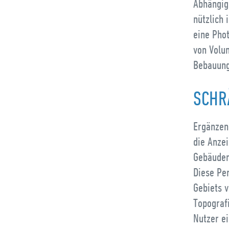
Abhängig
nützlich 
eine Pho
von Volu
Bebauung
SCHR
Ergänzen
die Anze
Gebäuden
Diese Per
Gebiets 
Topograf
Nutzer ei