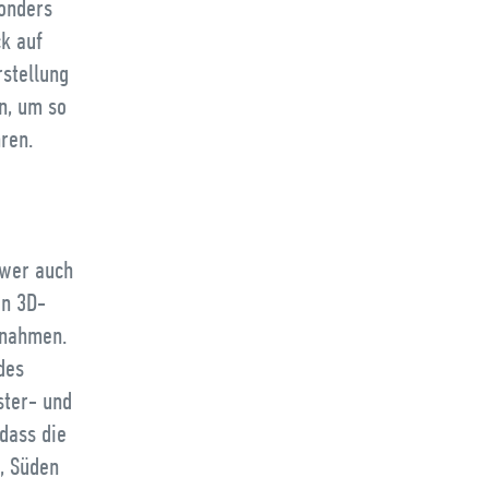
sonders
ck auf
rstellung
n, um so
ren.
ewer auch
on 3D-
fnahmen.
des
ster- und
dass die
n, Süden