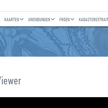
L
KAARTEN
UWENDUNGEN
FROEN
KADASTEREXTRAI
Viewer