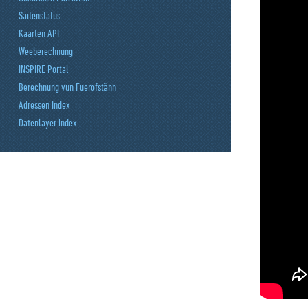
Saitenstatus
Kaarten API
Weeberechnung
INSPIRE Portal
Berechnung vun Fuerofstänn
Adressen Index
Datenlayer Index