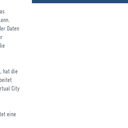
das
kann.
der Daten
ur
die
 hat die
beitet
rtual City
tet eine