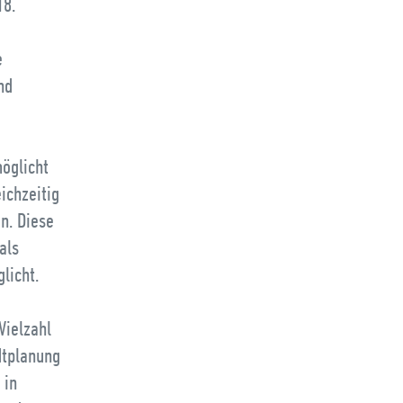
18.
e
nd
öglicht
ichzeitig
en. Diese
als
licht.
Vielzahl
dtplanung
 in