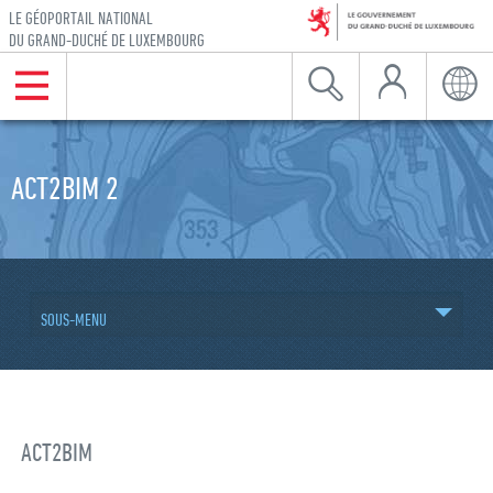
LE GÉOPORTAIL NATIONAL
DU GRAND-DUCHÉ DE LUXEMBOURG
Mon Compte
Menu
Recherche
Langu
Aller à la navigation
Aller au contenu
ACT2BIM 2
SOUS-MENU
ACT2BIM